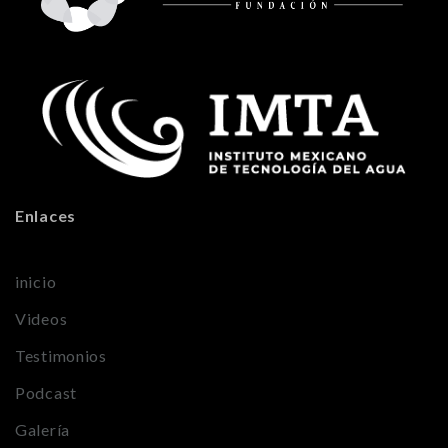
Enlaces
inicio
Videos
Testimonios
Podcast
Galería